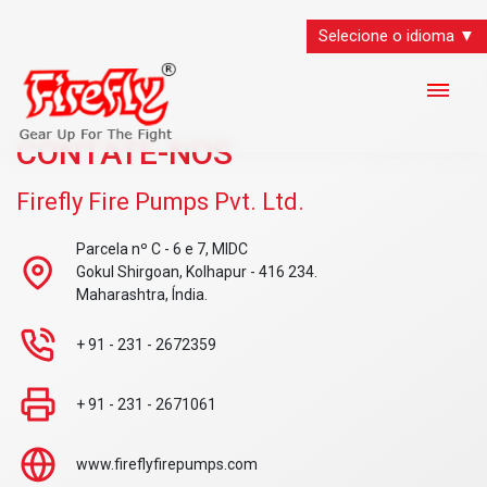
Selecione o idioma ▼
CONTATE-NOS
Firefly Fire Pumps Pvt. Ltd.
Parcela nº C - 6 e 7, MIDC
Gokul Shirgoan, Kolhapur - 416 234.
Maharashtra, Índia.
+ 91 - 231 - 2672359
+ 91 - 231 - 2671061
www.fireflyfirepumps.com