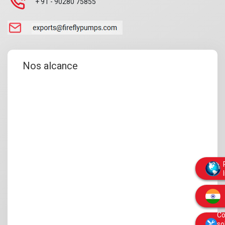
+ 91 - 90280 75855
Nos alcance
Co
so