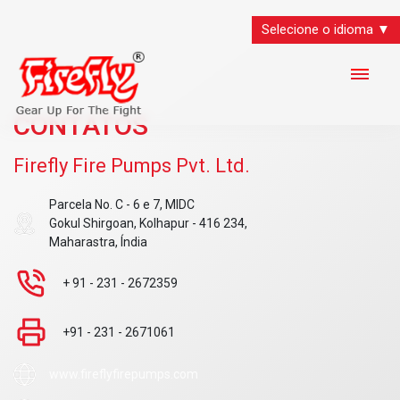
Selecione o idioma ▼
CONTATOS
Firefly Fire Pumps Pvt. Ltd.
Parcela No. C - 6 e 7, MIDC
Gokul Shirgoan, Kolhapur - 416 234,
Maharastra, Índia
+ 91 - 231 - 2672359
+91 - 231 - 2671061
www.fireflyfirepumps.com