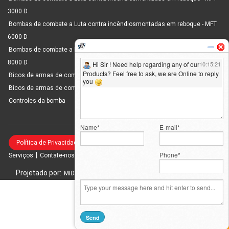
3000 D
Bombas de combate a Luta contra incêndiosmontadas em reboque - MFT
6000 D
Bombas de combate a Luta contra incêndiosmontadas em reboque - MFT
8000 D
Bicos de armas de combate a incêndio de fluxo selecionáveis
Bicos de armas de combate a incêndio de alta pressão
Controles da bomba
|
|
|
Política de Privacidade
Página inicial
Sobre nós
Produtos
|
|
|
Serviços
Contate-nos
Consulta
Mapa do site
Projetado por:
| Hospedado por:
| Promovido por:
MID
GID
PBD
Any Question? We are Online...
Ask Now